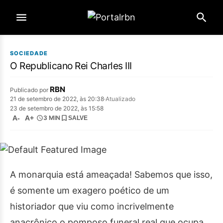
SOCIEDADE
O Republicano Rei Charles III
RBN
Publicado por
21 de setembro de 2022, às 20:38
·
Atualizado
23 de setembro de 2022, às 15:58
A-
A+
3 MIN
SALVE
A monarquia está ameaçada! Sabemos que isso,
é somente um exagero poético de um
historiador que viu como incrivelmente
anacrônico o pomposo funeral real que ocupa