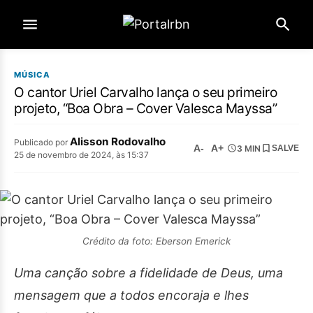
MÚSICA
O cantor Uriel Carvalho lança o seu primeiro
projeto, “Boa Obra – Cover Valesca Mayssa”
Alisson Rodovalho
Publicado por
A-
A+
3 MIN
SALVE
25 de novembro de 2024, às 15:37
Crédito da foto: Eberson Emerick
Uma canção sobre a fidelidade de Deus, uma
mensagem que a todos encoraja e lhes