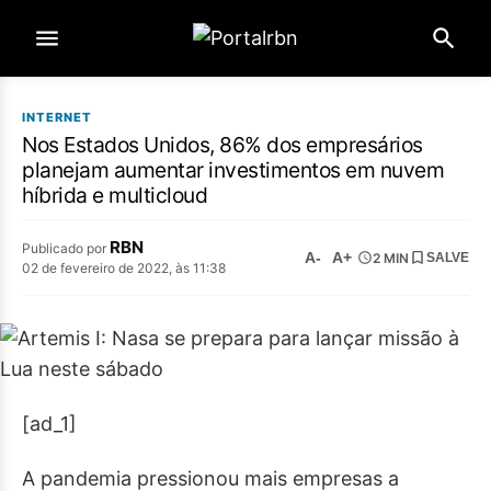
INTERNET
Nos Estados Unidos, 86% dos empresários
planejam aumentar investimentos em nuvem
híbrida e multicloud
RBN
Publicado por
A-
A+
2 MIN
SALVE
02 de fevereiro de 2022, às 11:38
[ad_1]
A pandemia pressionou mais empresas a