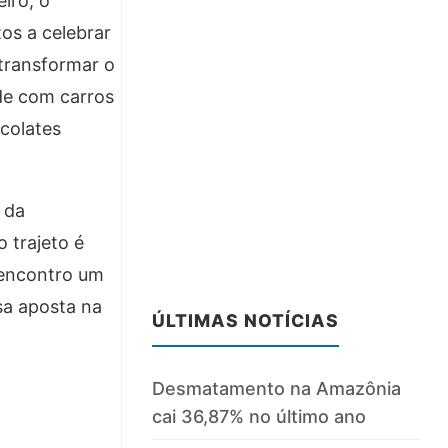
iro, o
os a celebrar
 transformar o
de com carros
ocolates
 da
 trajeto é
 encontro um
sa aposta na
ÚLTIMAS NOTÍCIAS
Desmatamento na Amazônia
cai 36,87% no último ano