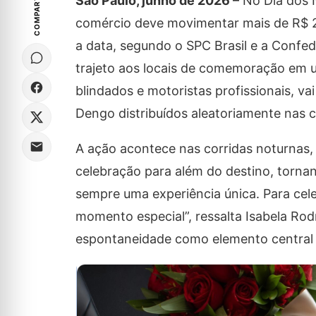
COMPARTILHE
São Paulo, junho de 2026 –
No Dia dos N
comércio deve movimentar mais de R$ 2
a data, segundo o SPC Brasil e a Confed
trajeto aos locais de comemoração em u
blindados e motoristas profissionais, va
Dengo distribuídos aleatoriamente nas co
A ação acontece nas corridas noturnas,
celebração para além do destino, tornan
sempre uma experiência única. Para cel
momento especial”, ressalta Isabela Ro
espontaneidade como elemento central 