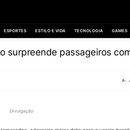
ESPORTES
ESTILO E VIDA
TECNOLOGIA
GAMES
no surpreende passageiros co
A-
Divulgação