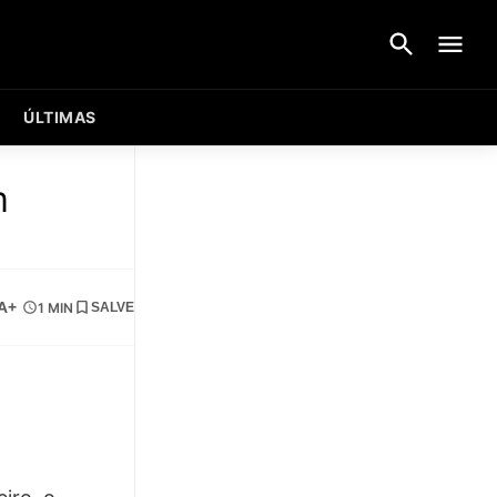
ÚLTIMAS
m
A+
1 MIN
SALVE