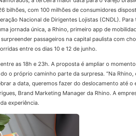
amorados, a terceira maior data para o varejo brasile
6 bilhões, com 100 milhões de consumidores dispost
eração Nacional de Dirigentes Lojistas (CNDL). Para
ma jornada única, a Rhino, primeiro app de mobilida
i surpreender passageiros na capital paulista com ch
rridas entre os dias 10 e 12 de junho.
 entre as 18h e 23h. A proposta é ampliar o momento
do o próprio caminho parte da surpresa. “Na Rhino, o
ebrar a data, queremos fazer do deslocamento até o
drigues, Brand Marketing Manager da Rhino. A empre
da experiência.