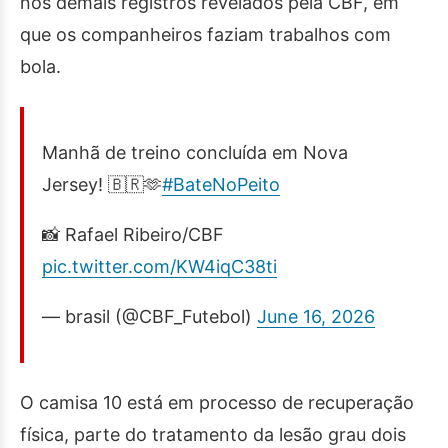
nos demais registros revelados pela CBF, em
que os companheiros faziam trabalhos com
bola.
Manhã de treino concluída em Nova
Jersey! 🇧🇷🫶
#BateNoPeito
📸 Rafael Ribeiro/CBF
pic.twitter.com/KW4iqC38ti
— brasil (@CBF_Futebol)
June 16, 2026
O camisa 10 está em processo de recuperação
física, parte do tratamento da lesão grau dois