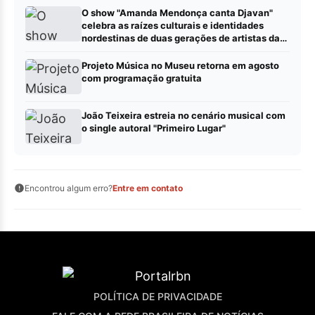
O show "Amanda Mendonça canta Djavan"
celebra as raízes culturais e identidades
nordestinas de duas gerações de artistas da
MPB. Leia mais em:
https://imprensabr.com/collab/?
Projeto Música no Museu retorna em agosto
status=published (Postar pauta – Imprensabr)
com programação gratuita
João Teixeira estreia no cenário musical com
o single autoral "Primeiro Lugar"
Encontrou algum erro?
Entre em contato
POLÍTICA DE PRIVACIDADE