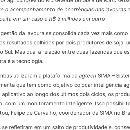
or agricultores do Rio Grande do Sul e de Mato Gros
ente o acompanhamento de ocorrências nas lavouras 
eceita em um caso e R$ 3 milhões em outro
 gestão da lavoura se consolida cada vez mais como 
s resultados colhidos por dois produtores de soja: 
 Sul. Mas qual a relação entre duas fazendas que es
ta é a tecnologia.
bas utilizaram a plataforma da
agtech
SIMA – Siste
menta que tem como objetivo colocar inteligência a
aplicativo ao longo dos últimos dois ciclos, os prod
o, com um monitoramento inteligente. Isso possibili
ntou, Felipe de Carvalho, coordenador da SIMA no Bras
se refletiram em um salto de produtividade e, cons