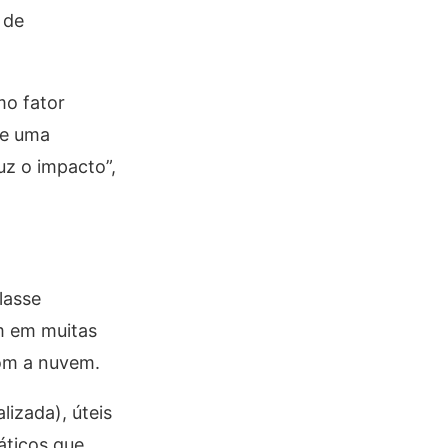
 de
mo fator
de uma
z o impacto”,
lasse
m em muitas
com a nuvem.
izada), úteis
áticos que