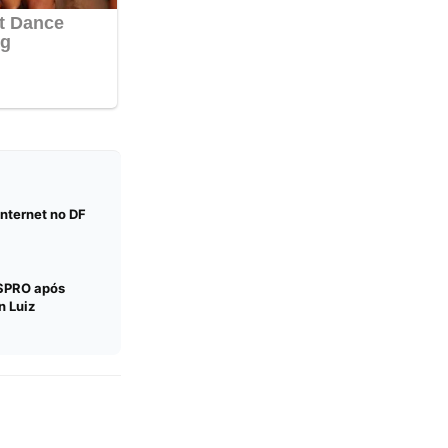
nternet no DF
SPRO após
n Luiz