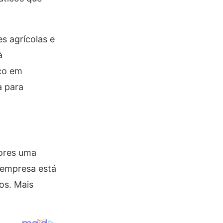
s agrícolas e
à
co em
a para
tores uma
a empresa está
os. Mais