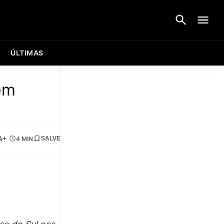
ÚLTIMAS
em
A+
4 MIN
SALVE