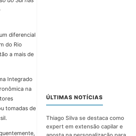
so do Sul nas
e
um diferencial
um do Rio
tão a mais de
ma Integrado
gronômica na
ÚLTIMAS NOTÍCIAS
utores
tou tomadas de
Thiago Silva se destaca como
il.
expert em extensão capilar e
equentemente,
aposta na personalização para