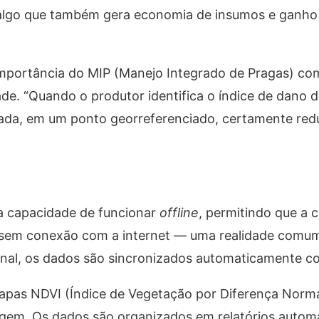
s, algo que também gera economia de insumos e ganho
 importância do MIP (Manejo Integrado de Pragas) co
de. “Quando o produtor identifica o índice de dano 
ada, em um ponto georreferenciado, certamente redu
a capacidade de funcionar
offline
, permitindo que a c
 sem conexão com a internet — uma realidade comu
 sinal, os dados são sincronizados automaticamente 
mapas NDVI (Índice de Vegetação por Diferença Normal
magem. Os dados são organizados em relatórios autom