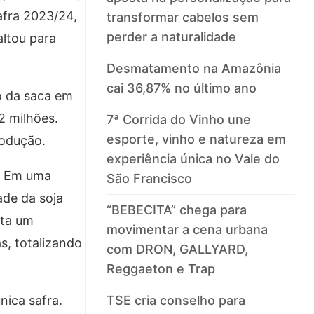
afra 2023/24,
transformar cabelos sem
perder a naturalidade
altou para
Desmatamento na Amazônia
cai 36,87% no último ano
o da saca em
2 milhões.
7ª Corrida do Vinho une
esporte, vinho e natureza em
rodução.
experiência única no Vale do
. Em uma
São Francisco
ade da soja
“BEBECITA” chega para
nta um
movimentar a cena urbana
s, totalizando
com DRON, GALLYARD,
Reggaeton e Trap
TSE cria conselho para
nica safra.