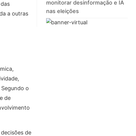
monitorar desinformação e IA
 das
nas eleições
da a outras
ômica,
ividade,
. Segundo o
de de
envolvimento
 decisões de