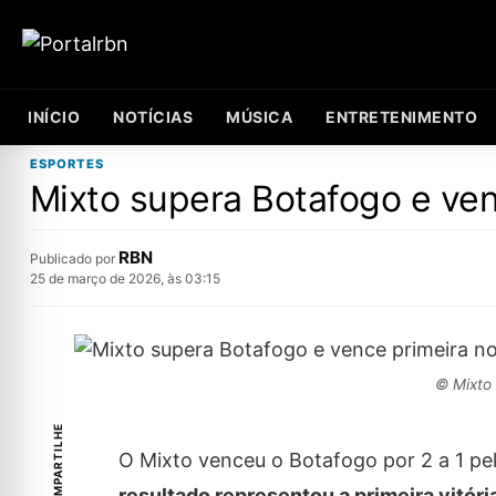
INÍCIO
NOTÍCIAS
MÚSICA
ENTRETENIMENTO
ESPORTES
Mixto supera Botafogo e ven
RBN
Publicado por
25 de março de 2026, às 03:15
© Mixto 
COMPARTILHE
O Mixto venceu o Botafogo por 2 a 1 pel
resultado representou a primeira vitór