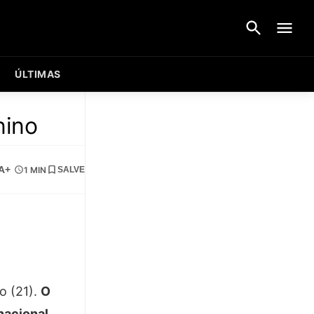
ÚLTIMAS
nino
A+
1 MIN
SALVE
o (21).
O
nacional.