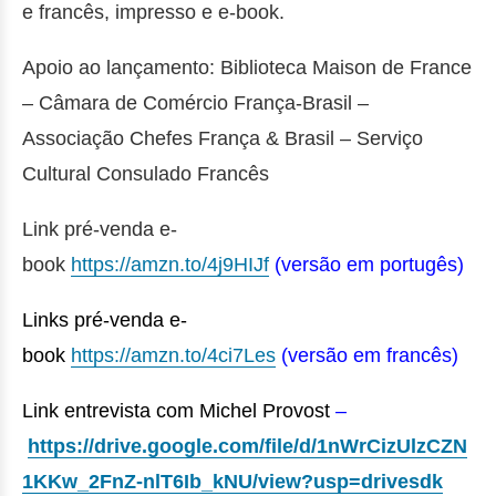
e francês, impresso e e-book.
Apoio ao lançamento: Biblioteca Maison de France
– Câmara de Comércio França-Brasil –
Associação Chefes França & Brasil – Serviço
Cultural Consulado Francês
Link pré-venda e-
book
https://amzn.to/4j9HIJf
(versão em portugês)
Links pré-venda e-
book
https://amzn.to/4ci7Les
(versão em francês)
Link entrevista com Michel Provost
–
https://drive.google.com/file/d/1nWrCizUlzCZN
1KKw_2FnZ-nlT6Ib_kNU/view?usp=drivesdk