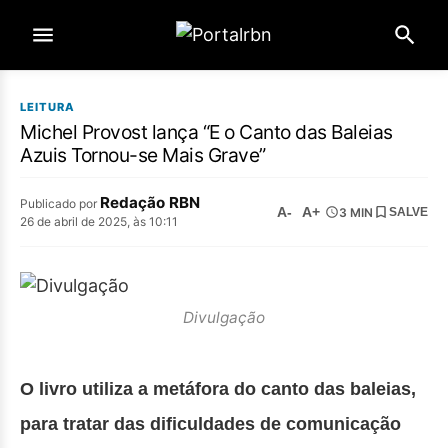
LEITURA
Michel Provost lança “E o Canto das Baleias
Azuis Tornou-se Mais Grave”
Redação RBN
Publicado por
A-
A+
3 MIN
SALVE
26 de abril de 2025, às 10:11
Divulgação
O livro utiliza a metáfora do canto das baleias,
para tratar das dificuldades de comunicação