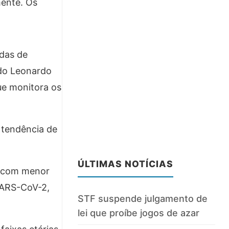
mente. Os
idas de
do Leonardo
ue monitora os
 tendência de
ÚLTIMAS NOTÍCIAS
, com menor
 SARS-CoV-2,
STF suspende julgamento de
lei que proíbe jogos de azar