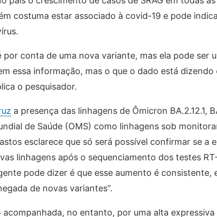
o país o crescimento de casos de SRAG em todas as f
ém costuma estar associado à covid-19 e pode indica
írus.
é por conta de uma nova variante, mas ela pode ser 
em essa informação, mas o que o dado está dizendo 
lica o pesquisador.
ruz
a presença das linhagens de Ômicron BA.2.12.1, B
 Mundial de Saúde (OMS) como linhagens sob monitor
stos esclarece que só será possível confirmar se a 
novas linhagens após o sequenciamento dos testes R
gente pode dizer é que esse aumento é consistente, e
egada de novas variantes”.
do acompanhada, no entanto, por uma alta expressiv