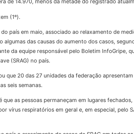
era de 14.970, menos da metade do registrado atual
em (1º).
 do país em maio, associado ao relaxamento de med
ão algumas das causas do aumento dos casos, segun
ante da equipe responsável pelo Boletim InfoGripe, q
rave (SRAG) no país.
cou que 20 das 27 unidades da federação apresentam
mas seis semanas.
ia é que as pessoas permaneçam em lugares fechados
o por vírus respiratórios em geral e, em especial, pelo