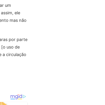
tar um
assim, ele
mento mas não
aras por parte
 [o uso de
 a circulação