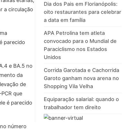
aixas etárias,
Dia dos Pais em Florianópolis:
r a circulação
oito restaurantes para celebrar
a data em família
uma
APA Petrolina tem atleta
convocado para o Mundial de
é parecido
Paraciclismo nos Estados
Unidos
A.4 e BA.5 no
Corrida Garotada e Cachorrida
amento da
Garoto ganham nova arena no
elevação de
Shopping Vila Velha
T–PCR que
Equiparação salarial: quando o
le é parecido
trabalhador tem direito
a no número