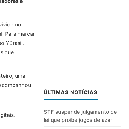
radores e
vivido no
l. Para marcar
o YBrasil,
as que
nteiro, uma
a acompanhou
ÚLTIMAS NOTÍCIAS
STF suspende julgamento de
gitais,
lei que proíbe jogos de azar