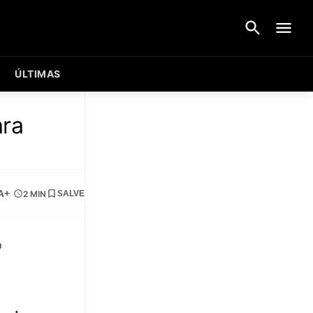
ÚLTIMAS
ara
A+
2 MIN
SALVE