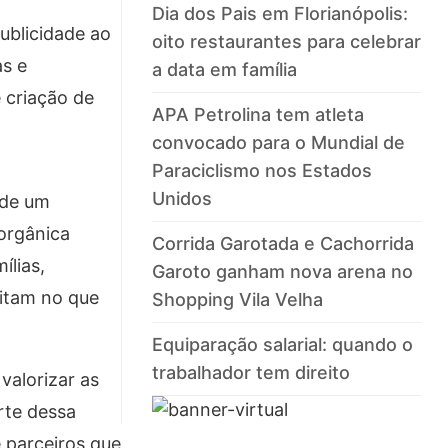
Dia dos Pais em Florianópolis:
blicidade ao
oito restaurantes para celebrar
as e
a data em família
 criação de
APA Petrolina tem atleta
convocado para o Mundial de
Paraciclismo nos Estados
Unidos
 de um
orgânica
Corrida Garotada e Cachorrida
ílias,
Garoto ganham nova arena no
ditam no que
Shopping Vila Velha
Equiparação salarial: quando o
trabalhador tem direito
valorizar as
rte dessa
 parceiros que