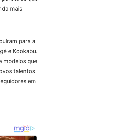
inda mais
buíram para a
agé e Kookabu.
re modelos que
ovos talentos
seguidores em