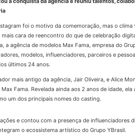
u a conquista da agência e reuniu talentos, colabo
ria
nstagram foi o motivo da comemoração, mas o clima 
 mais cara de reencontro do que de celebração digita
ca, a agência de modelos Max Fama, empresa do Grup
dores, modelos, influenciadores, parceiros e pesso
os últimos 24 anos.
or mais antigo da agência, Jair Oliveira, e Alice Mo
a Max Fama. Revelada ainda aos 2 anos de idade, el
mo um dos principais nomes do casting.
rações e contou com a presença de influenciadores di
tegram o ecossistema artístico do Grupo YBrasil.