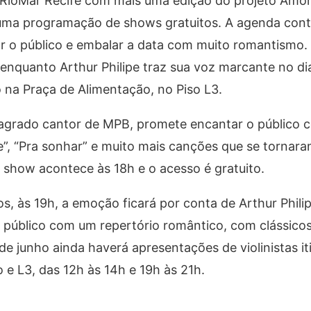
 RioMar Recife com mais uma edição do projeto Amor
uma programação de shows gratuitos. A agenda con
o público e embalar a data com muito romantismo.
 enquanto Arthur Philipe traz sua voz marcante no di
a Praça de Alimentação, no Piso L3.
sagrado cantor de MPB, promete encantar o público c
”, “Pra sonhar” e muito mais canções que se tornaram
 show acontece às 18h e o acesso é gratuito.
s, às 19h, a emoção ficará por conta de Arthur Phili
público com um repertório romântico, com clássicos
de junho ainda haverá apresentações de violinistas i
o e L3, das 12h às 14h e 19h às 21h.