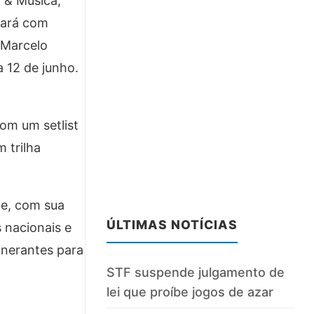
 & Música,
tará com
 Marcelo
a 12 de junho.
om um setlist
 trilha
pe, com sua
ÚLTIMAS NOTÍCIAS
 nacionais e
tinerantes para
STF suspende julgamento de
lei que proíbe jogos de azar