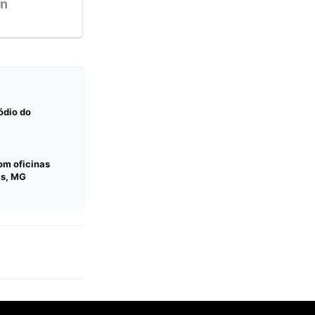
ódio do
com oficinas
as, MG