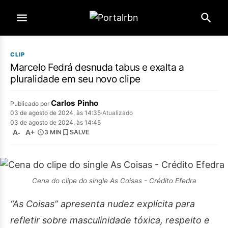
CLIP
Marcelo Fedrá desnuda tabus e exalta a
pluralidade em seu novo clipe
Carlos Pinho
Publicado por
03 de agosto de 2024, às 14:35
·
Atualizado
03 de agosto de 2024, às 14:45
A-
A+
3 MIN
SALVE
Cena do clipe do single As Coisas - Crédito Efedra
“As Coisas” apresenta nudez explícita para
refletir sobre masculinidade tóxica, respeito e