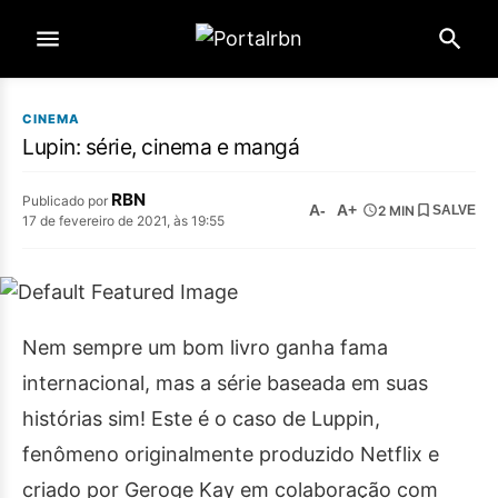
CINEMA
Lupin: série, cinema e mangá
RBN
Publicado por
A-
A+
2 MIN
SALVE
17 de fevereiro de 2021, às 19:55
Nem sempre um bom livro ganha fama
internacional, mas a série baseada em suas
histórias sim! Este é o caso de Luppin,
fenômeno originalmente produzido Netflix e
criado por Geroge Kay em colaboração com