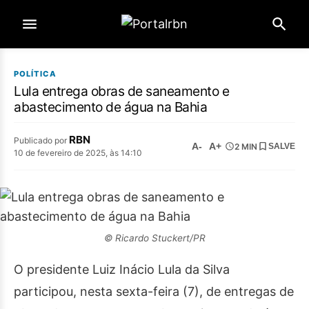
POLÍTICA
Lula entrega obras de saneamento e
abastecimento de água na Bahia
RBN
Publicado por
A-
A+
2 MIN
SALVE
10 de fevereiro de 2025, às 14:10
© Ricardo Stuckert/PR
O presidente Luiz Inácio Lula da Silva
participou, nesta sexta-feira (7), de entregas de