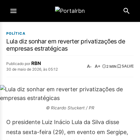
POLÍTICA
Lula diz sonhar em reverter privatizações de
empresas estratégicas
RBN
Publicado por
A-
A+
2 MIN
SALVE
30 de maio de 2026, às 05:12
© Ricardo Stuckert / PR
O presidente Luiz Inácio Lula da Silva disse
nesta sexta-feira (29), em evento em Sergipe,