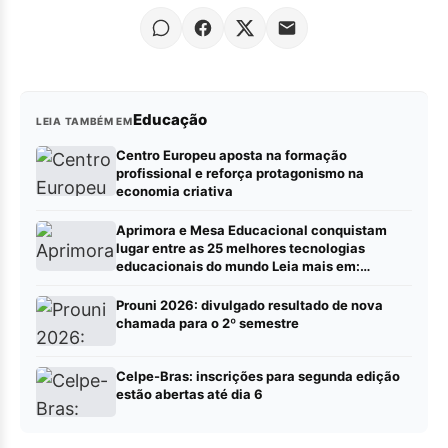
Educação
LEIA TAMBÉM EM
Centro Europeu aposta na formação
profissional e reforça protagonismo na
economia criativa
Aprimora e Mesa Educacional conquistam
lugar entre as 25 melhores tecnologias
educacionais do mundo Leia mais em:
https://portalrbn.com.br/collab/ (Publique sua
pauta – Portalrbn)
Prouni 2026: divulgado resultado de nova
chamada para o 2º semestre
Celpe-Bras: inscrições para segunda edição
estão abertas até dia 6