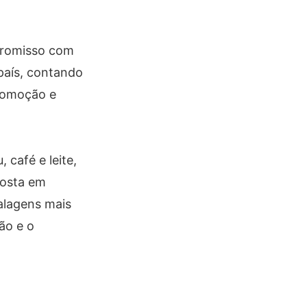
promisso com
país, contando
promoção e
café e leite,
posta em
alagens mais
ão e o