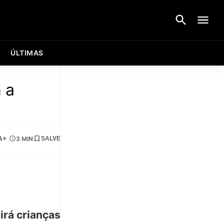
ÚLTIMAS
 a
A+
3 MIN
SALVE
irá crianças