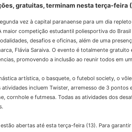
ções, gratuitas, terminam nesta terça-feira 
gunda vez à capital paranaense para um dia repleto
 A maior competição estudantil poliesportiva do Brasi
modalidades, desafios e oficinas, além de uma presença
rca, Flávia Saraiva. O evento é totalmente gratuito 
iências, promovendo a inclusão ao reunir todos em u
tica artística, o basquete, o futebol society, o vôlei
s atividades incluem Twister, arremesso de 3 pontos e
ine, cornhole e futmesa. Todas as atividades dos desaf
s.
 estão abertas até esta terça-feira (13). Para garanti