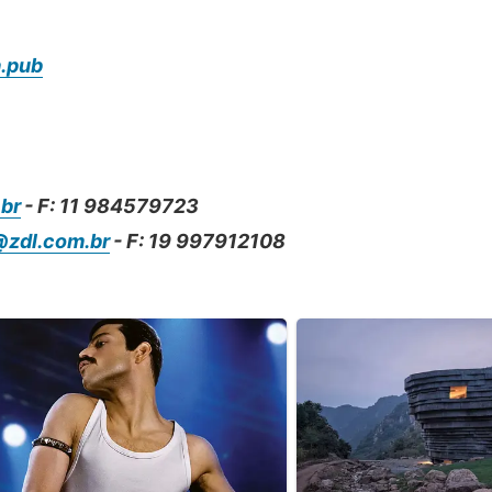
.pub
br
- F: 11 984579723
@zdl.com.br
- F: 19 997912108