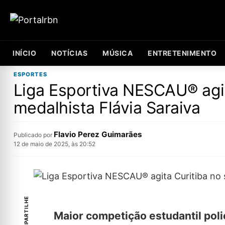
INÍCIO
NOTÍCIAS
MÚSICA
ENTRETENIMENTO
ESPORTES
Liga Esportiva NESCAU® agit
medalhista Flávia Saraiva
Flavio Perez Guimarães
Publicado por
12 de maio de 2025, às 20:52
COMPARTILHE
Maior competição estudantil poli