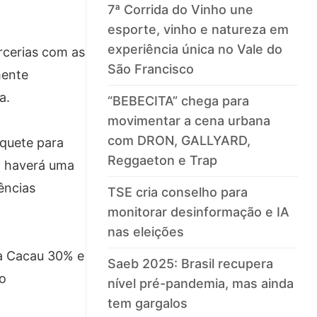
7ª Corrida do Vinho une
esporte, vinho e natureza em
experiência única no Vale do
rcerias com as
São Francisco
mente
a.
“BEBECITA” chega para
movimentar a cena urbana
com DRON, GALLYARD,
squete para
Reggaeton e Trap
, haverá uma
ências
TSE cria conselho para
monitorar desinformação e IA
nas eleições
ra Cacau 30% e
Saeb 2025: Brasil recupera
o
nível pré-pandemia, mas ainda
tem gargalos