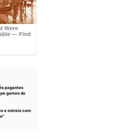
ês pagantes
ape games de
es e estreia com
a"