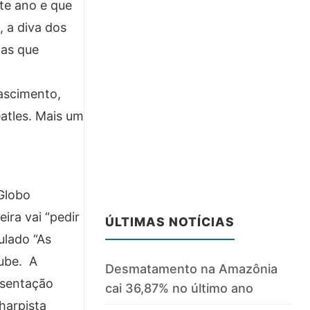
te ano e que
, a diva dos
 as que
ascimento,
atles. Mais um
 Globo
ira vai “pedir
ÚLTIMAS NOTÍCIAS
tulado “As
tube. A
Desmatamento na Amazônia
esentação
cai 36,87% no último ano
harpista