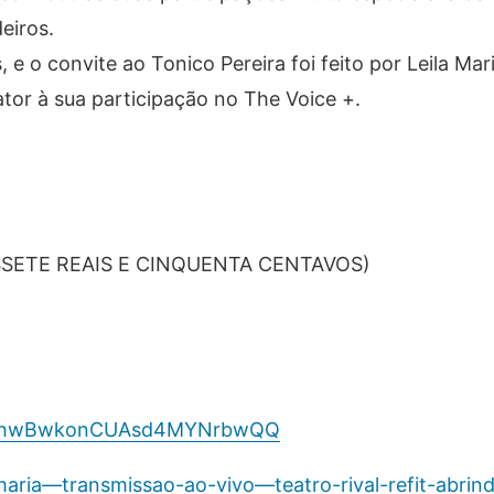
eiros.
, e o convite ao Tonico Pereira foi feito por Leila M
tor à sua participação no The Voice +.
ZESSETE REAIS E CINQUENTA CENTAVOS)
UCJhwBwkonCUAsd4MYNrbwQQ
maria—transmissao-ao-vivo—teatro-rival-refit-abrin