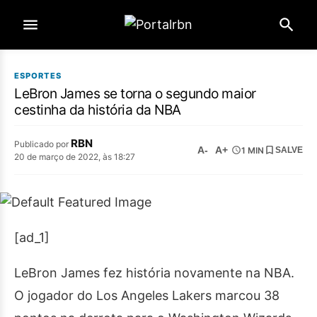
ESPORTES
LeBron James se torna o segundo maior
cestinha da história da NBA
RBN
Publicado por
A-
A+
1 MIN
SALVE
20 de março de 2022, às 18:27
[ad_1]
LeBron James fez história novamente na NBA.
O jogador do Los Angeles Lakers marcou 38