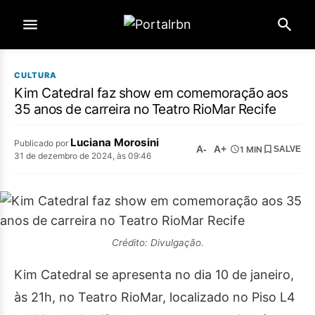
CULTURA
Kim Catedral faz show em comemoração aos
35 anos de carreira no Teatro RioMar Recife
Luciana Morosini
Publicado por
A-
A+
1 MIN
SALVE
31 de dezembro de 2024, às 09:46
Crédito: Divulgação.
Kim Catedral se apresenta no dia 10 de janeiro,
às 21h, no Teatro RioMar, localizado no Piso L4