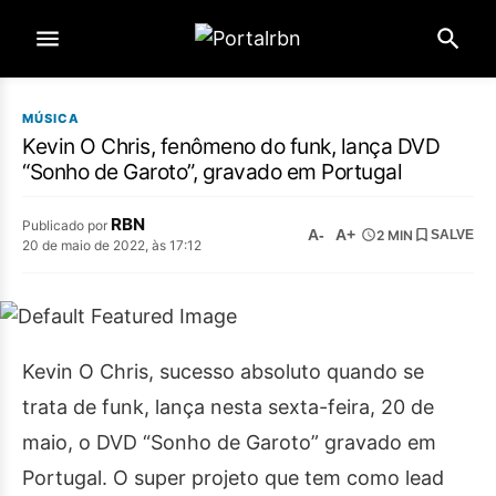
MÚSICA
Kevin O Chris, fenômeno do funk, lança DVD
“Sonho de Garoto”, gravado em Portugal
RBN
Publicado por
A-
A+
2 MIN
SALVE
20 de maio de 2022, às 17:12
Kevin O Chris, sucesso absoluto quando se
trata de funk, lança nesta sexta-feira, 20 de
maio, o DVD “Sonho de Garoto” gravado em
Portugal. O super projeto que tem como lead