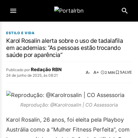
ESTILO E VIDA
Karol Rosalin alerta sobre o uso de tadalafila
em academias: “As pessoas estão trocando
saúde por aparência”
Redação RBN
Publicado por
A-
A+
2 MIN
SALVE
24 de junho de 2025, às 08:21
Reprodução: @Karolrosalin | CO Assessoria
Karol Rosalin, 26 anos, foi eleita pela Playboy
Austrália como a “Mulher Fitness Perfeita”, com