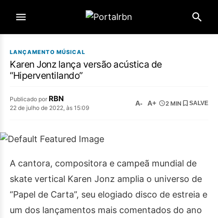
LANÇAMENTO MÚSICAL
Karen Jonz lança versão acústica de
“Hiperventilando”
RBN
Publicado por
A-
A+
2 MIN
SALVE
22 de julho de 2022, às 15:09
A cantora, compositora e campeã mundial de
skate vertical Karen Jonz amplia o universo de
“Papel de Carta”, seu elogiado disco de estreia e
um dos lançamentos mais comentados do ano