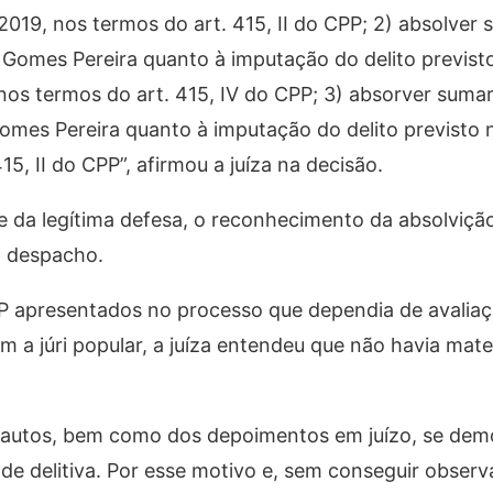
/2019, nos termos do art. 415, II do CPP; 2) absolver
Gomes Pereira quanto à imputação do delito previsto
al nos termos do art. 415, IV do CPP; 3) absorver sum
mes Pereira quanto à imputação do delito previsto 
5, II do CPP”, afirmou a juíza na decisão.
ude da legítima defesa, o reconhecimento da absolviçã
o despacho.
apresentados no processo que dependia de avaliaç
am a júri popular, a juíza entendeu que não havia mate
s autos, bem como dos depoimentos em juízo, se de
dade delitiva. Por esse motivo e, sem conseguir observ