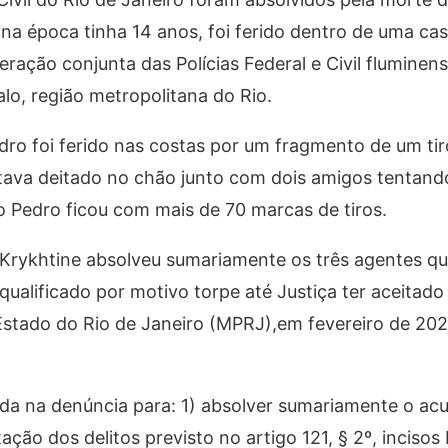
na época tinha 14 anos, foi ferido dentro de uma cas
ração conjunta das Polícias Federal e Civil fluminen
o, região metropolitana do Rio.
ro foi ferido nas costas por um fragmento de um tiro
stava deitado no chão junto com dois amigos tentand
o Pedro ficou com mais de 70 marcas de tiros.
z Krykhtine absolveu sumariamente os três agentes q
ualificado por motivo torpe até Justiça ter aceitado
 Estado do Rio de Janeiro (MPRJ),em fevereiro de 20
da na denúncia para: 1) absolver sumariamente o ac
ão dos delitos previsto no artigo 121, § 2º, incisos I