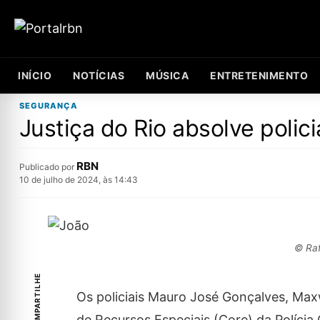
INÍCIO
NOTÍCIAS
MÚSICA
ENTRETENIMENTO
SEGURANÇA
Justiça do Rio absolve polic
RBN
Publicado por
10 de julho de 2024, às 14:43
© Raf
COMPARTILHE
Os policiais Mauro José Gonçalves, Max
de Recursos Especiais (Core) da Polícia