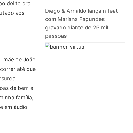
o delito ora
Diego & Arnaldo lançam feat
putado aos
com Mariana Fagundes
gravado diante de 25 mil
pessoas
s, mãe de João
correr até que
bsurda
soas de bem e
minha família,
sse em áudio