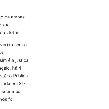
rso de ambas
forma
 completou.
viverem sem o
uve
im é a justiça
nçalo, há 4
stério Público
ulada em 3D.
maioria por
nos foi