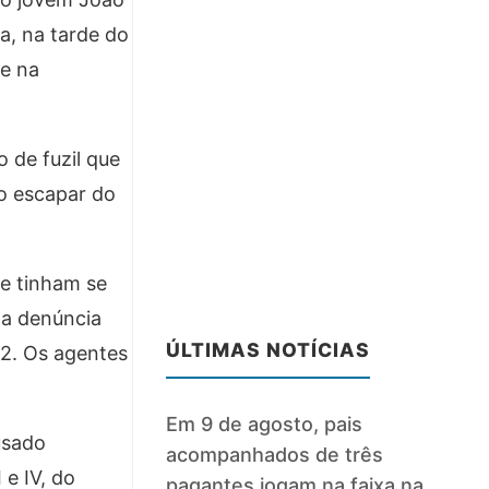
a, na tarde do
se na
 de fuzil que
o escapar do
ue tinham se
 a denúncia
ÚLTIMAS NOTÍCIAS
22. Os agentes
Em 9 de agosto, pais
usado
acompanhados de três
 e IV, do
pagantes jogam na faixa na