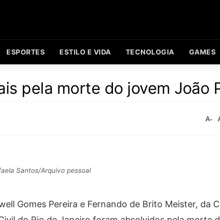
ESPORTES
ESTILO E VIDA
TECNOLOGIA
GAMES
iais pela morte do jovem João 
A-
aela Santos/Arquivo pessoal
well Gomes Pereira e Fernando de Brito Meister, da 
 Civil do Rio de Janeiro foram absolvidos pela morte