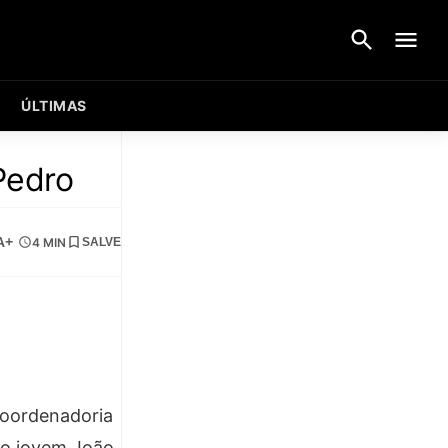
ÚLTIMAS
Pedro
A+
4 MIN
SALVE
Coordenadoria
 do jovem João