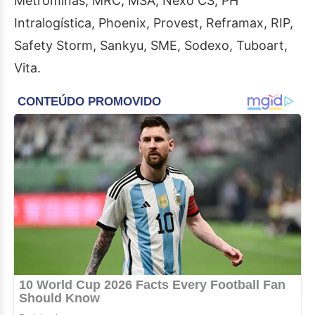
Metrominas, MRC, MSA, Nexo CS, PH
Intralogística, Phoenix, Provest, Reframax, RIP,
Safety Storm, Sankyu, SME, Sodexo, Tuboart,
Vita.