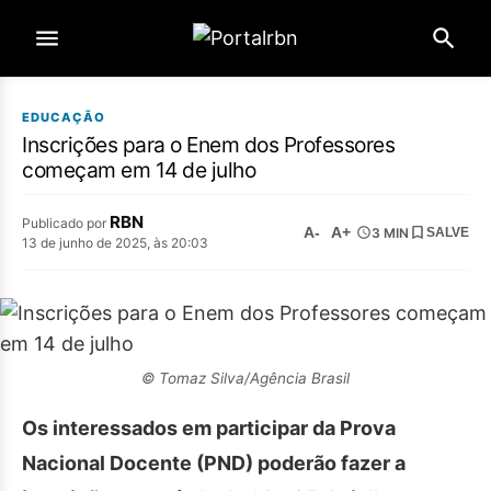
EDUCAÇÃO
Inscrições para o Enem dos Professores
começam em 14 de julho
RBN
Publicado por
A-
A+
3 MIN
SALVE
13 de junho de 2025, às 20:03
© Tomaz Silva/Agência Brasil
Os interessados em participar da Prova
Nacional Docente (PND) poderão fazer a