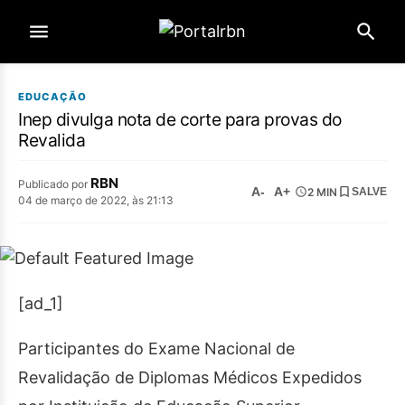
EDUCAÇÃO
Inep divulga nota de corte para provas do
Revalida
RBN
Publicado por
A-
A+
2 MIN
SALVE
04 de março de 2022, às 21:13
[ad_1]
Participantes do Exame Nacional de
Revalidação de Diplomas Médicos Expedidos