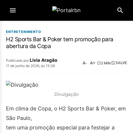
ENTRETENIMENTO
H2 Sports Bar & Poker tem promoção para
abertura da Copa
Livia Aragão
Publicado por
A-
A+
2 MIN
SALVE
11 de junho de 2026, às 15:38
Divulgação
Em clima de Copa, o H2 Sports Bar & Poker, em
São Paulo,
tem uma promoção especial para festejar a