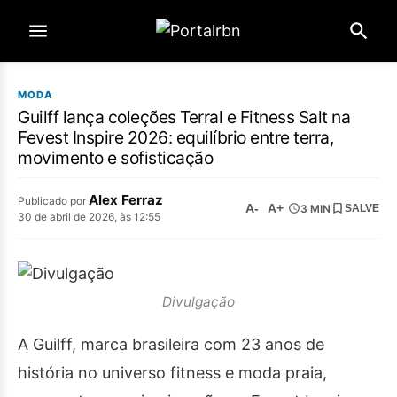
MODA
Guilff lança coleções Terral e Fitness Salt na
Fevest Inspire 2026: equilíbrio entre terra,
movimento e sofisticação
Alex Ferraz
Publicado por
A-
A+
3 MIN
SALVE
30 de abril de 2026, às 12:55
Divulgação
A Guilff, marca brasileira com 23 anos de
história no universo fitness e moda praia,