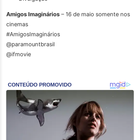
Amigos Imaginários
– 16 de maio somente nos
cinemas
#AmigosImaginários
@paramountbrasil
@ifmovie