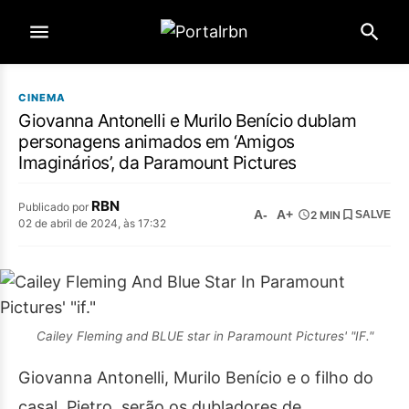
CINEMA
Giovanna Antonelli e Murilo Benício dublam
personagens animados em ‘Amigos
Imaginários’, da Paramount Pictures
RBN
Publicado por
A-
A+
2 MIN
SALVE
02 de abril de 2024, às 17:32
Cailey Fleming and BLUE star in Paramount Pictures' "IF."
Giovanna Antonelli, Murilo Benício e o filho do
casal, Pietro, serão os dubladores de