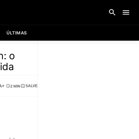
ÚLTIMAS
n: o
ida
A+
2 MIN
SALVE