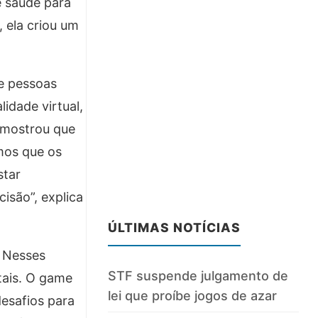
e saúde para
 ela criou um
de pessoas
idade virtual,
 mostrou que
mos que os
star
isão”, explica
ÚLTIMAS NOTÍCIAS
. Nesses
STF suspende julgamento de
tais. O game
lei que proíbe jogos de azar
desafios para