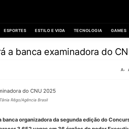
ESPORTES
ESTILO E VIDA
TECNOLOGIA
GAMES
erá a banca examinadora do C
A-
Tânia Rêgo/Agência Brasil
a banca organizadora da segunda edição do Concur
oferecer 3.652 vagas em 36 órgãos do poder Executi