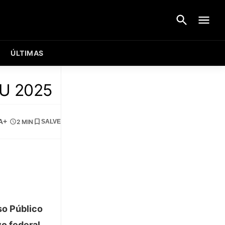
ÚLTIMAS
NU 2025
A+
2 MIN
SALVE
so Público
vo federal.