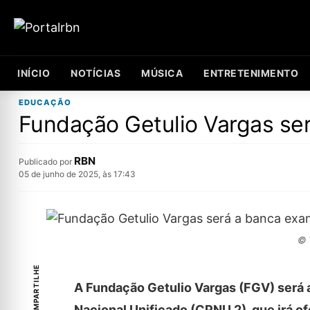
INÍCIO
NOTÍCIAS
MÚSICA
ENTRETENIMENTO
EDUCAÇÃO
Fundação Getulio Vargas s
RBN
Publicado por
05 de junho de 2025, às 17:43
© 
COMPARTILHE
A Fundação Getulio Vargas (FGV) será 
Nacional Unificado (CPNU 2), que irá 