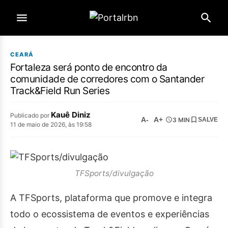
CEARÁ
​Fortaleza será ponto de encontro da
comunidade de corredores com o Santander
Track&Field Run Series
Kauê Diniz
Publicado por
A-
A+
3 MIN
SALVE
11 de maio de 2026, às 19:58
TFSports/divulgação
A TFSports, plataforma que promove e integra
todo o ecossistema de eventos e experiências