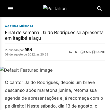
AGENDA MÚSICAL
Final de semana: Jaldo Rodrigues se apresenta
em Itagibá e Iaçu
RBN
Publicado por
A-
A+
1 MIN
SALVE
08 de agosto de 2022, às 20:59
O cantor Jaldo Rodrigues, depois um breve
descanso após maratona junina, retoma sua
agenda de apresentações e já recomeça com o
pé direito! Neste sábado, dia 13 de agosto, o