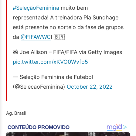
#SeleçãoFeminina
muito bem
representada! A treinadora Pia Sundhage
está presente no sorteio da fase de grupos
da
@FIFAWWC
! 🇧🇷
📸 Joe Allison – FIFA/FIFA via Getty Images
pic.twitter.com/xKVO0Wvfo5
— Seleção Feminina de Futebol
(@SelecaoFeminina)
October 22, 2022
Ag. Brasil