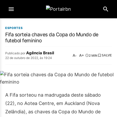
ESPORTES
Fifa sorteia chaves da Copa do Mundo de
futebol feminino
Agência Brasil
Publicado por
A-
A+
2 MIN
SALVE
22 de outubro de 2022, às 19:24
A Fifa sorteou na madrugada deste sábado
(22), no Aotea Centre, em Auckland (Nova
Zelândia), as chaves da Copa do Mundo de