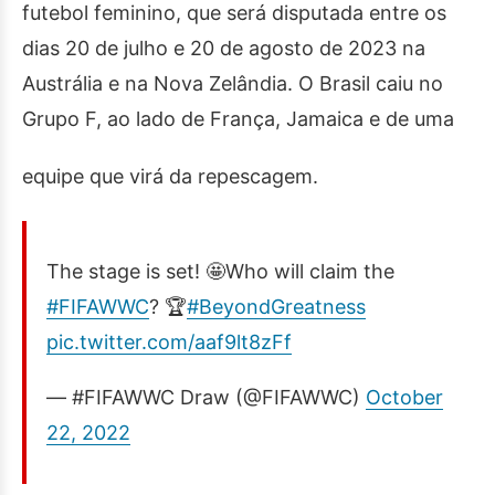
futebol feminino, que será disputada entre os
dias 20 de julho e 20 de agosto de 2023 na
Austrália e na Nova Zelândia. O Brasil caiu no
Grupo F, ao lado de França, Jamaica e de uma
equipe que virá da repescagem.
The stage is set! 🤩Who will claim the
#FIFAWWC
? 🏆
#BeyondGreatness
pic.twitter.com/aaf9lt8zFf
— #FIFAWWC Draw (@FIFAWWC)
October
22, 2022