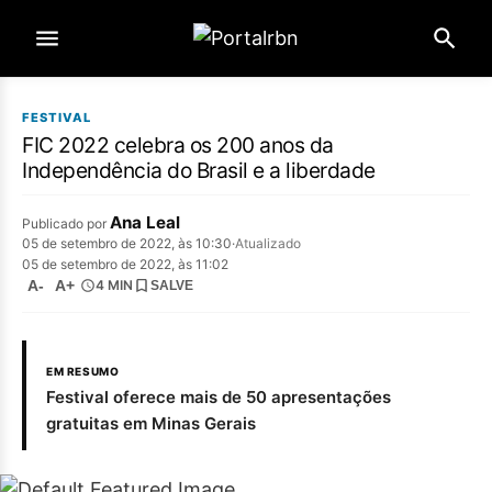
FESTIVAL
FIC 2022 celebra os 200 anos da
Independência do Brasil e a liberdade
Ana Leal
Publicado por
05 de setembro de 2022, às 10:30
·
Atualizado
05 de setembro de 2022, às 11:02
A-
A+
4 MIN
SALVE
EM RESUMO
Festival oferece mais de 50 apresentações
gratuitas em Minas Gerais