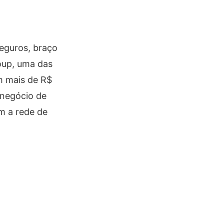
eguros, braço
roup, uma das
om mais de R$
 negócio de
om a rede de