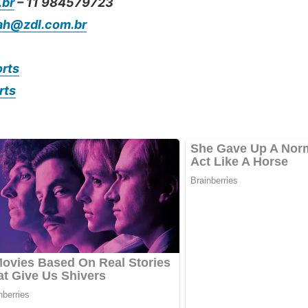
.br
– 11 984579723
ah@zdl.com.br
rts
rts