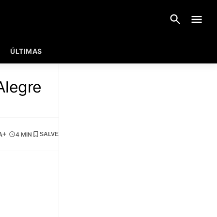
ÚLTIMAS
Alegre
A+
4 MIN
SALVE