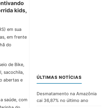
centivando
rrida kids,
RS) em sua
as, em frente
nhã do
eio de Bike,
, sacochila,
ÚLTIMAS NOTÍCIAS
ão abertas e
Desmatamento na Amazônia
 na saúde, com
cai 36,87% no último ano
Marinha do