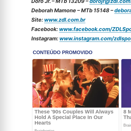
Doro Jr. – MTb 13209 –
dorojr@zdl.com
Deborah Mamone – MTb 15148 –
debor
Site:
www.zdl.com.br
Facebook:
www.facebook.com/ZDLSpo
Instagram:
www.instagram.com/zdlspo