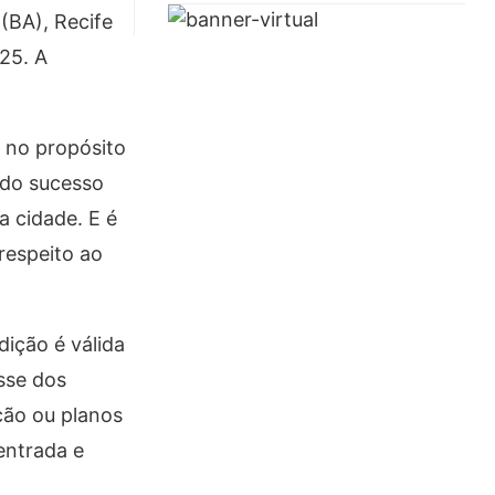
(BA), Recife
25. A
a no propósito
ndo sucesso
 cidade. E é
respeito ao
ição é válida
sse dos
ção ou planos
entrada e