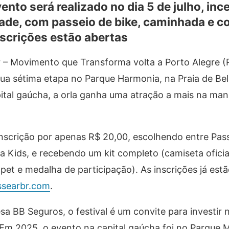
ento será realizado no dia 5 de julho, in
ade, com passeio de bike, caminhada e co
nscrições estão abertas
 – Movimento que Transforma volta a Porto Alegre (
sua sétima etapa no Parque Harmonia, na Praia de Bel
pital gaúcha, a orla ganha uma atração a mais na ma
inscrição por apenas R$ 20,00, escolhendo entre Pass
a Kids, e recebendo um kit completo (camiseta oficial
 pet e medalha de participação). As inscrições já est
searbr.com
.
a BB Seguros, o festival é um convite para investir
 Em 2025, o evento na capital gaúcha foi no Parque 