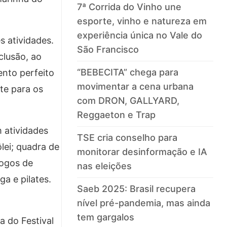
7ª Corrida do Vinho une
esporte, vinho e natureza em
experiência única no Vale do
s atividades.
São Francisco
clusão, ao
“BEBECITA” chega para
ento perfeito
movimentar a cena urbana
rte para os
com DRON, GALLYARD,
Reggaeton e Trap
 atividades
TSE cria conselho para
lei; quadra de
monitorar desinformação e IA
jogos de
nas eleições
a e pilates.
Saeb 2025: Brasil recupera
nível pré-pandemia, mas ainda
tem gargalos
a do Festival