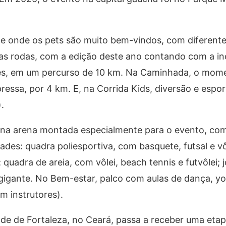
 e onde os pets são muito bem-vindos, com diferente
uas rodas, com a edição deste ano contando com a in
netes, em um percurso de 10 km. Na Caminhada, o mom
 pressa, por 4 km. E, na Corrida Kids, diversão e espo
.
 na arena montada especialmente para o evento, com
ades: quadra poliesportiva, com basquete, futsal e vô
quadra de areia, com vôlei, beach tennis e futvôlei; 
igante. No Bem-estar, palco com aulas de dança, yog
om instrutores).
ade de Fortaleza, no Ceará, passa a receber uma etap