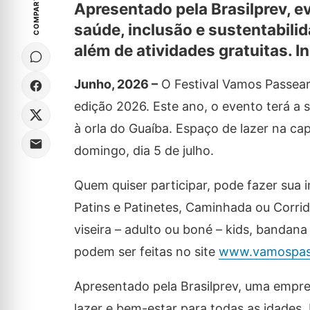
COMPARTILHE
Apresentado pela Brasilprev, ev
saúde, inclusão e sustentabilid
além de atividades gratuitas. I
Junho, 2026 –
O Festival Vamos Passear
edição 2026. Este ano, o evento terá a 
à orla do Guaíba. Espaço de lazer na ca
domingo, dia 5 de julho.
Quem quiser participar, pode fazer sua 
Patins e Patinetes, Caminhada ou Corrid
viseira – adulto ou boné – kids, bandana
podem ser feitas no site
www.vamospas
Apresentado pela Brasilprev, uma empres
lazer e bem-estar para todas as idades.