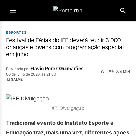
ESPORTES
Festival de Férias do IEE deverá reunir 3.000
crianças e jovens com programação especial
em julho
Flavio Perez Guimarães
Publicado por
A-
A+
4 MIN
06 de julho de 2026, às 21:00
SALVE
IEE Divulgação
Tradicional evento do Instituto Esporte e
Educação traz, mais uma vez, diferentes ações