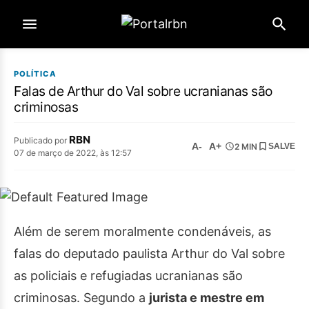
POLÍTICA
Falas de Arthur do Val sobre ucranianas são
criminosas
RBN
Publicado por
A-
A+
2 MIN
SALVE
07 de março de 2022, às 12:57
Além de serem moralmente condenáveis, as
falas do deputado paulista Arthur do Val sobre
as policiais e refugiadas ucranianas são
criminosas. Segundo a
jurista e mestre em