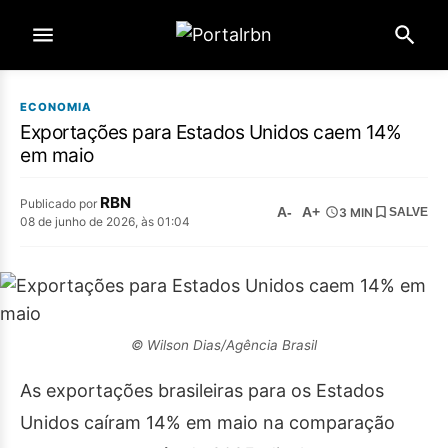
ECONOMIA
Exportações para Estados Unidos caem 14%
em maio
RBN
Publicado por
A-
A+
3 MIN
SALVE
08 de junho de 2026, às 01:04
© Wilson Dias/Agência Brasil
As exportações brasileiras para os Estados
Unidos caíram 14% em maio na comparação