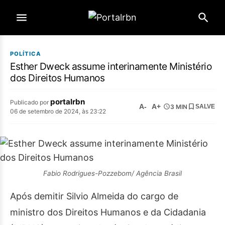
POLÍTICA
Esther Dweck assume interinamente Ministério
dos Direitos Humanos
portalrbn
Publicado por
A-
A+
3 MIN
SALVE
06 de setembro de 2024, às 23:22
Fabio Rodrigues-Pozzebom/ Agência Brasil
Após demitir Silvio Almeida do cargo de
ministro dos Direitos Humanos e da Cidadania