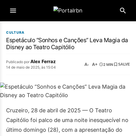
CULTURA
Espetáculo “Sonhos e Canções” Leva Magia da
Disney ao Teatro Capitólio
Alex Ferraz
Publicado por
A-
A+
2 MIN
SALVE
14 de maio de 2025, às 15:04
Cruzeiro, 28 de abril de 2025 — O Teatro
Capitólio foi palco de uma noite inesquecível no
último domingo (28), com a apresentação do