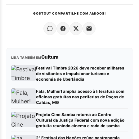
GOSTOU? COMPARTILHE COM AMIGOS!
Cultura
LEIA TAMBÉM EM
Festival Timbre 2026 deve receber milhares
de visitantes e impulsionar turismo e
economia de Uberlândia
Fala, Mulher! amplia acesso à literatura com
oficinas gratuitas nas periferias de Poços de
Caldas, MG
Projeto Cine Samba retorna ao Centro
Cultural da Justiça Federal com nova edição
gratuita reunindo cinema e roda de samba
2º Festival das Nações reúne gastronomia