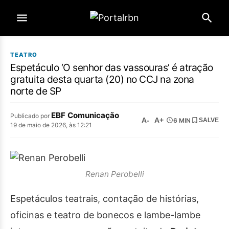
TEATRO
Espetáculo ‘O senhor das vassouras’ é atração
gratuita desta quarta (20) no CCJ na zona
norte de SP
EBF Comunicação
Publicado por
A-
A+
6 MIN
SALVE
19 de maio de 2026, às 12:21
Renan Perobelli
Espetáculos teatrais, contação de histórias,
oficinas e teatro de bonecos e lambe-lambe