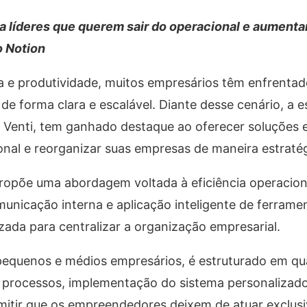
a líderes que querem sair do operacional e aumentar
o Notion
 e produtividade, muitos empresários têm enfrentado
de forma clara e escalável. Diante desse cenário, a e
a Venti, tem ganhado destaque ao oferecer soluções 
onal e reorganizar suas empresas de maneira estratég
 propõe uma abordagem voltada à eficiência operacio
unicação interna e aplicação inteligente de ferrament
zada para centralizar a organização empresarial.
pequenos e médios empresários, é estruturado em qua
de processos, implementação do sistema personalizad
rmitir que os empreendedores deixem de atuar exclu