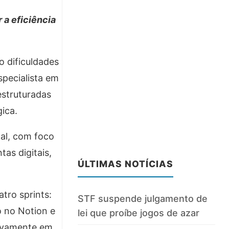
 a eficiência
 dificuldades
specialista em
estruturadas
ica.
nal, com foco
as digitais,
ÚLTIMAS NOTÍCIAS
tro sprints:
STF suspende julgamento de
o no Notion e
lei que proíbe jogos de azar
sivamente em