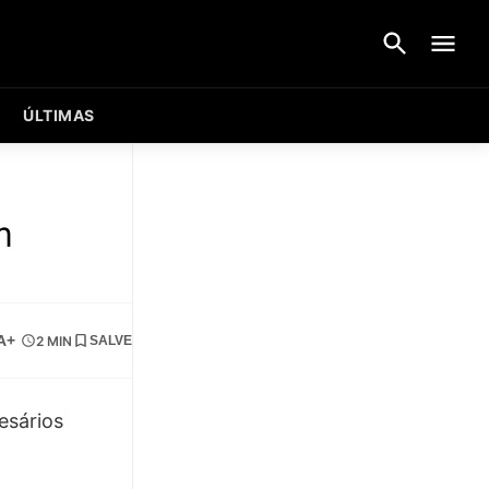
ÚLTIMAS
m
A+
2 MIN
SALVE