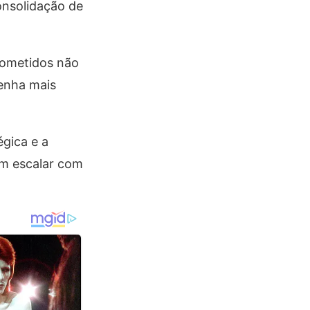
onsolidação de
rometidos não
enha mais
gica e a
am escalar com