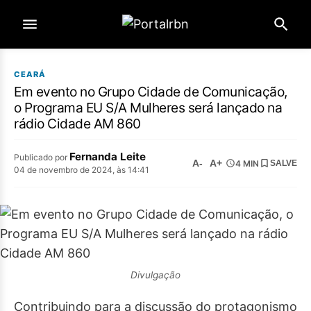
CEARÁ
Em evento no Grupo Cidade de Comunicação,
o Programa EU S/A Mulheres será lançado na
rádio Cidade AM 860
Fernanda Leite
Publicado por
A-
A+
4 MIN
SALVE
04 de novembro de 2024, às 14:41
Divulgação
Contribuindo para a discussão do protagonismo