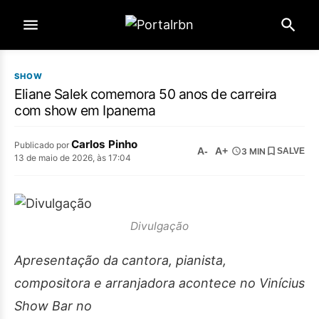
SHOW
Eliane Salek comemora 50 anos de carreira
com show em Ipanema
Carlos Pinho
Publicado por
A-
A+
3 MIN
SALVE
13 de maio de 2026, às 17:04
Divulgação
Apresentação da cantora, pianista,
compositora e arranjadora acontece no Vinícius
Show Bar no