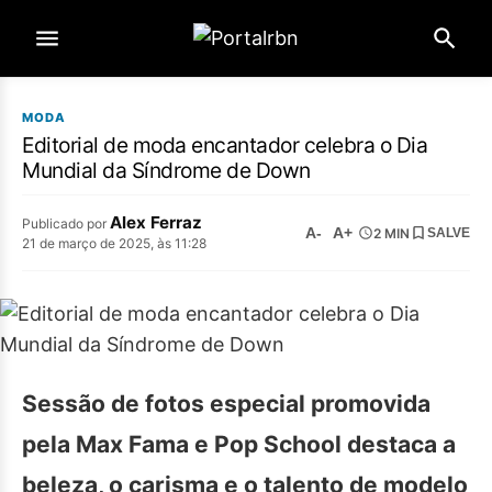
MODA
Editorial de moda encantador celebra o Dia
Mundial da Síndrome de Down
Alex Ferraz
Publicado por
A-
A+
2 MIN
SALVE
21 de março de 2025, às 11:28
Sessão de fotos especial promovida
pela Max Fama e Pop School destaca a
beleza, o carisma e o talento de modelo