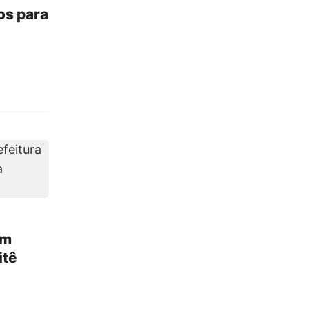
os para
am
itê