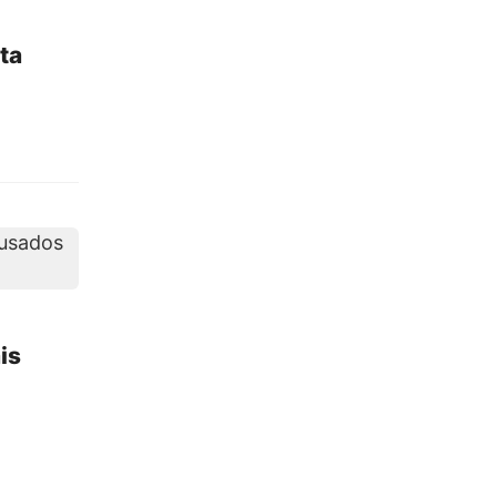
ta
is