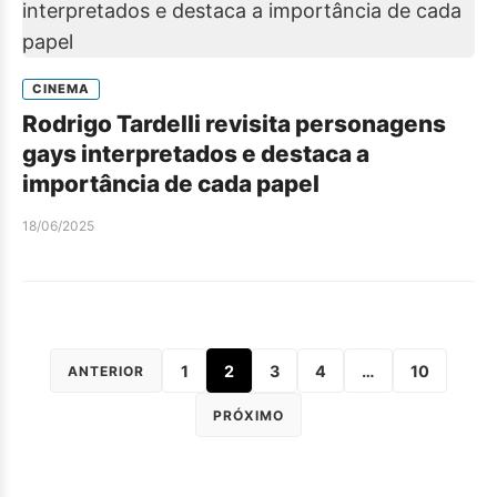
CINEMA
Rodrigo Tardelli revisita personagens
gays interpretados e destaca a
importância de cada papel
18/06/2025
1
2
3
4
…
10
ANTERIOR
PRÓXIMO